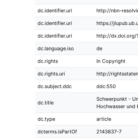
dc.identifier.uri
http://nbn-resolv
dc.identifier.uri
https://jlupub.ub
dc.identifier.uri
http://dx.doi.org
dc.language.iso
de
dc.rights
In Copyright
dc.rights.uri
http://rightsstat
dc.subject.ddc
ddc:550
Schwerpunkt - Um
dc.title
Hochwasser und H
dc.type
article
dcterms.isPartOf
2143837-7