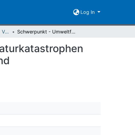
Log In
Spiegel der Forschung Vol. 28 (2011) Heft 2
Schwerpunkt - Umweltforschung in Georgien : Naturkatastrophen durch Klimawandel im Kaukasus? Hochwasser und Hanginstabilitäten in Georgien immer häufiger
aturkatastrophen
nd