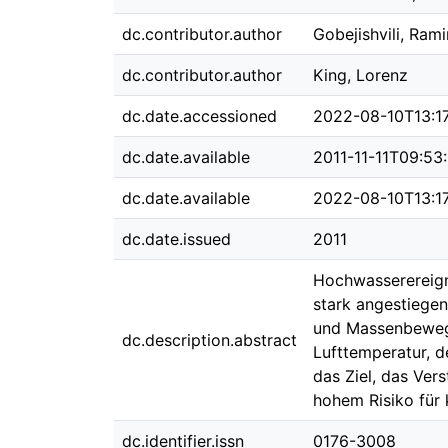
dc.contributor.author
Gobejishvili, Rami
dc.contributor.author
King, Lorenz
dc.date.accessioned
2022-08-10T13:1
dc.date.available
2011-11-11T09:53
dc.date.available
2022-08-10T13:1
dc.date.issued
2011
Hochwasserereign
stark angestiegen
und Massenbewegu
dc.description.abstract
Lufttemperatur, d
das Ziel, das Ver
hohem Risiko für 
dc.identifier.issn
0176-3008