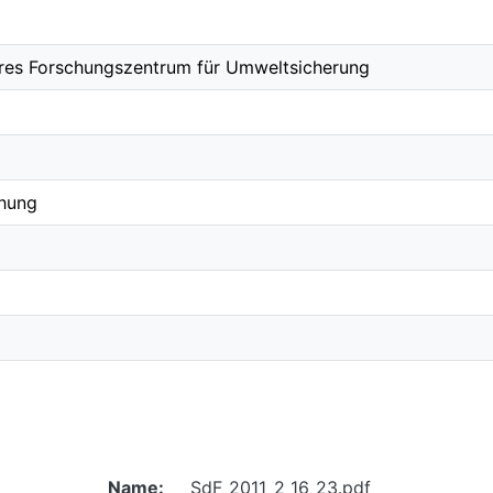
näres Forschungszentrum für Umweltsicherung
chung
Name:
SdF_2011_2_16_23.pdf