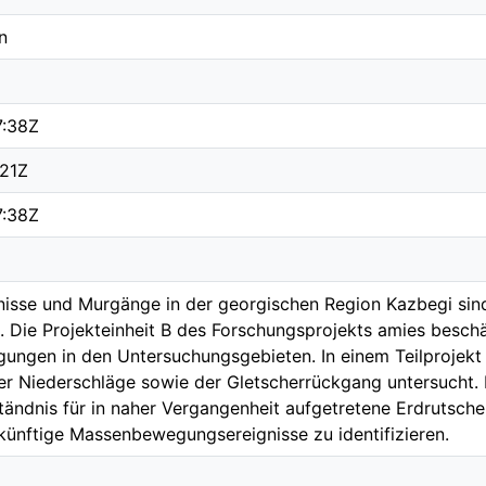
n
7:38Z
:21Z
7:38Z
isse und Murgänge in der georgischen Region Kazbegi sind
. Die Projekteinheit B des Forschungsprojekts amies besch
ngen in den Untersuchungsgebieten. In einem Teilprojek
er Niederschläge sowie der Gletscherrückgang untersucht. D
ständnis für in naher Vergangenheit aufgetretene Erdrutsch
künftige Massenbewegungsereignisse zu identifizieren.