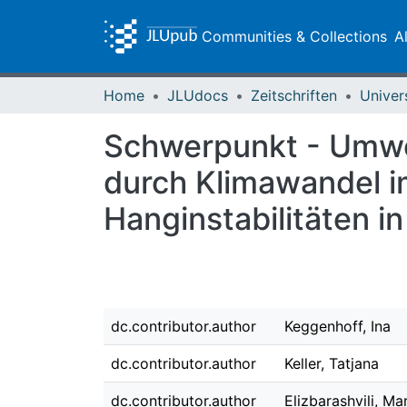
Communities & Collections
A
Home
JLUdocs
Zeitschriften
Univer
Schwerpunkt - Umwel
durch Klimawandel 
Hanginstabilitäten i
dc.contributor.author
Keggenhoff, Ina
dc.contributor.author
Keller, Tatjana
dc.contributor.author
Elizbarashvili, Ma