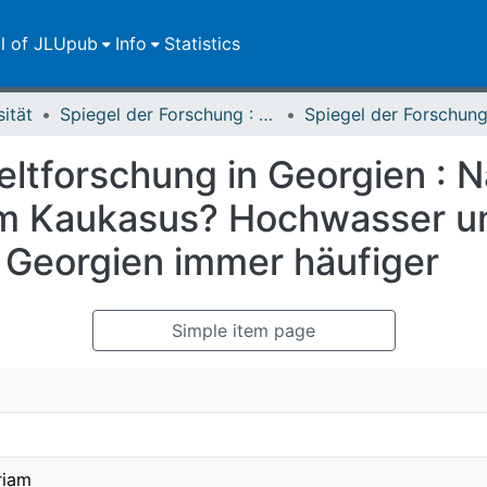
ll of JLUpub
Info
Statistics
sität
Spiegel der Forschung : Wissenschaftsmagazin
tforschung in Georgien : N
im Kaukasus? Hochwasser u
n Georgien immer häufiger
Simple item page
riam