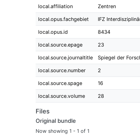
local.affiliation
Zentren
local.opus.fachgebiet
IFZ Interdiszipli
local.opus.id
8434
local.source.epage
23
local.source.journaltitle
Spiegel der Fors
local.source.number
2
local.source.spage
16
local.source.volume
28
Files
Original bundle
Now showing
1 - 1 of 1