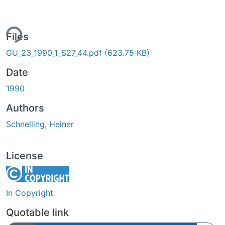
ing...
Files
GU_23_1990_1_S27_44.pdf
(623.75 KB)
Date
1990
Authors
Schnelling, Heiner
License
In Copyright
Quotable link