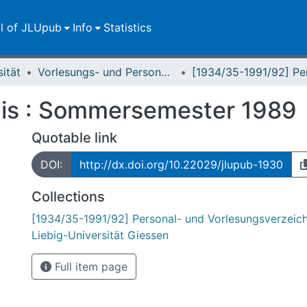
ll of JLUpub
Info
Statistics
sität
Vorlesungs- und Personalverzeichnis / Justus-Liebig-Universität Gießen
nis : Sommersemester 1989
Quotable link
DOI:
http://dx.doi.org/10.22029/jlupub-1930
Collections
[1934/35-1991/92] Personal- und Vorlesungsverzeich
Liebig-Universität Giessen
Full item page