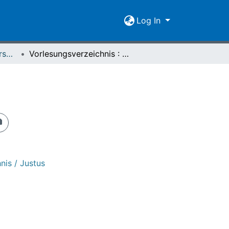
Log In
[1934/35-1991/92] Personal- und Vorlesungsverzeichnis / Justus Liebig-Universität Giessen
Vorlesungsverzeichnis : Sommersemester 1989
nis / Justus