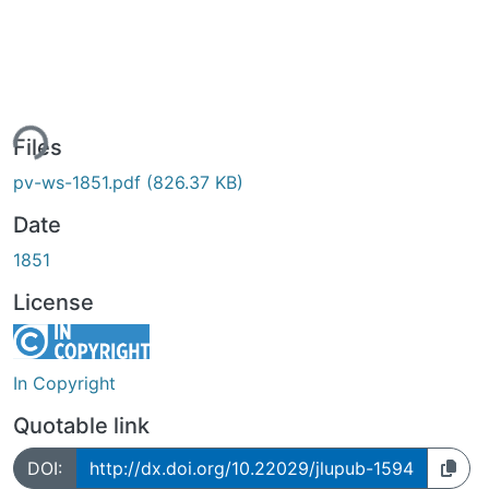
ing...
Files
pv-ws-1851.pdf
(826.37 KB)
Date
1851
License
In Copyright
Quotable link
DOI:
http://dx.doi.org/10.22029/jlupub-1594