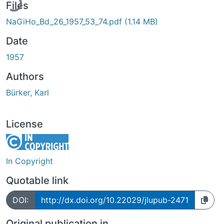
Files
NaGiHo_Bd_26_1957_53_74.pdf
(1.14 MB)
Date
1957
Authors
Bürker, Karl
License
In Copyright
Quotable link
DOI:
http://dx.doi.org/10.22029/jlupub-2471
Original publication in