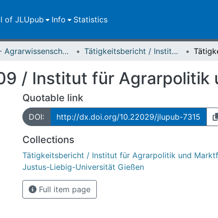
ll of JLUpub
Info
Statistics
FB 09 - Agrarwissenschaften, Ökotrophologie und Umweltmanagement
Tätigkeitsbericht / Institut für Agrarpolitik und Marktforschung der Justus-Liebig-Universität Gießen
09 / Institut für Agrarpolit
Quotable link
DOI:
http://dx.doi.org/10.22029/jlupub-7315
Collections
Tätigkeitsbericht / Institut für Agrarpolitik und Mark
Justus-Liebig-Universität Gießen
Full item page