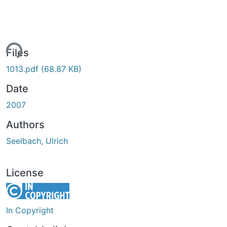
ing...
Files
1013.pdf
(68.87 KB)
Date
2007
Authors
Seelbach, Ulrich
License
In Copyright