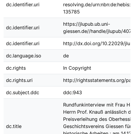
dc.identifier.uri
resolving.de/urn:nbn:de:hebis:
135785
https://jlupub.ub.uni-
dc.identifier.uri
giessen.de//handle/jlupub/407
dc.identifier.uri
http://dx.doi.org/10.22029/jlu
dc.language.iso
de
dc.rights
In Copyright
dc.rights.uri
http://rightsstatements.org/pag
dc.subject.ddc
ddc:943
Rundfunkinterview mit Frau Hol
Herrn Prof. Knauß anlässlich de
Preisverleihung des Oberhessi
dc.title
Geschichtsvereins Giessen für
historische Arbeiten : am 14.12.