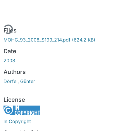
ing...
Files
MOHG_93_2008_S199_214.pdf
(624.2 KB)
Date
2008
Authors
Dörfel, Günter
License
In Copyright