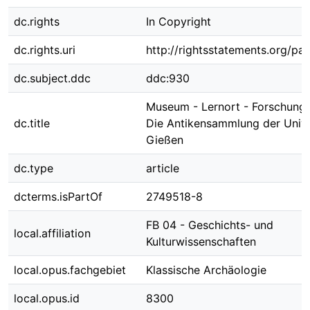
dc.rights
In Copyright
dc.rights.uri
http://rightsstatements.org/pag
dc.subject.ddc
ddc:930
Museum - Lernort - Forschungss
dc.title
Die Antikensammlung der Unive
Gießen
dc.type
article
dcterms.isPartOf
2749518-8
FB 04 - Geschichts- und
local.affiliation
Kulturwissenschaften
local.opus.fachgebiet
Klassische Archäologie
local.opus.id
8300