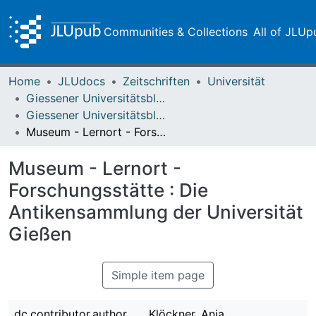
Communities & Collections
All of JLUp
Home
JLUdocs
Zeitschriften
Universität
Giessener Universitätsblätter
Giessener Universitätsblätter 44 (2011)
Museum - Lernort - Forschungsstätte : Die Antikensammlung der Universität Gießen
Museum - Lernort -
Forschungsstätte : Die
Antikensammlung der Universität
Gießen
Simple item page
dc.contributor.author
Klöckner, Anja