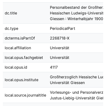
Personalbestand der Großherz
dc.title
Hessischen Ludwigs-Universitä
Giessen : Winterhalbjahr 1900/
dc.type
PeriodicalPart
dcterms.isPartOf
2268718-X
local.affiliation
Universität
local.opus.fachgebiet
Universität
local.opus.id
4117
Großherzoglich Hessische Lud
local.opus.institute
Universität Giessen
Vorlesungs- und Personalverzei
local.source.journaltitle
Justus-Liebig-Universität Gieß