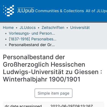
Communities & Collections
All of JLUp
Home
JLUdocs
Zeitschriften
Universität
Vorlesungs- und Personalverzeichnis / Justus-Liebig-Universität Gießen
[1837-1916] Personalbestand / Verzeichnis der Studirenden der Großherzoglich Hessischen Ludwigs-Universität zu Giessen
Personalbestand der Großherzoglich Hessischen Ludwigs-Universität zu Giessen : Winterhalbjahr 1900/1901
Personalbestand der
Großherzoglich Hessischen
Ludwigs-Universität zu Giessen :
Winterhalbjahr 1900/1901
Simple item page
dc.date.accessioned
2022-06-29T08:13:26Z