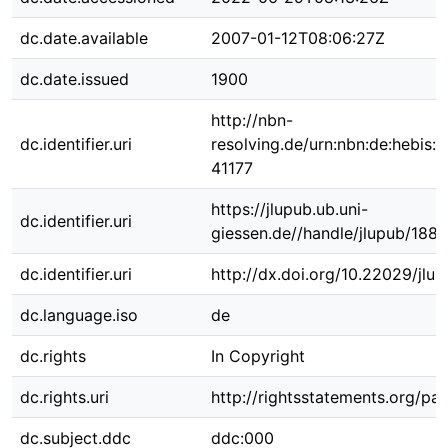
dc.date.available
2007-01-12T08:06:27Z
dc.date.issued
1900
http://nbn-
dc.identifier.uri
resolving.de/urn:nbn:de:hebis:
41177
https://jlupub.ub.uni-
dc.identifier.uri
giessen.de//handle/jlupub/1883
dc.identifier.uri
http://dx.doi.org/10.22029/jlu
dc.language.iso
de
dc.rights
In Copyright
dc.rights.uri
http://rightsstatements.org/pag
dc.subject.ddc
ddc:000