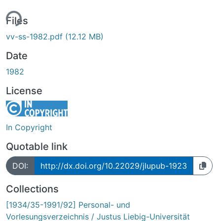
ing...
Files
vv-ss-1982.pdf
(12.12 MB)
Date
1982
License
In Copyright
Quotable link
DOI:
http://dx.doi.org/10.22029/jlupub-1923
Collections
[1934/35-1991/92] Personal- und
Vorlesungsverzeichnis / Justus Liebig-Universität