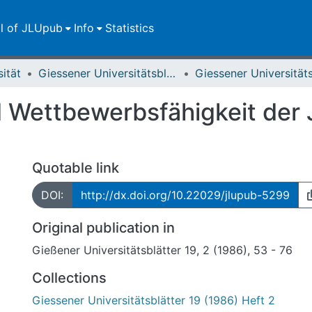
ll of JLUpub
Info
Statistics
sität
Giessener Universitätsblätter
 Wettbewerbsfähigkeit der 
Quotable link
DOI:
http://dx.doi.org/10.22029/jlupub-5299
Original publication in
Gießener Universitätsblätter 19, 2 (1986), 53 - 76
Collections
Giessener Universitätsblätter 19 (1986) Heft 2