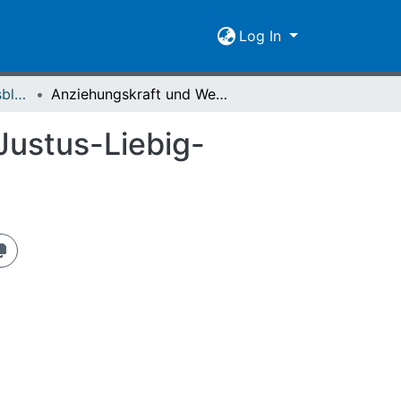
Log In
Giessener Universitätsblätter 19 (1986) Heft 2
Anziehungskraft und Wettbewerbsfähigkeit der Justus-Liebig-Universität Gießen
Justus-Liebig-