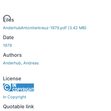
Loading...
Files
AnderhubAntoniterkreuz-1979.pdf
(3.42 MB)
Date
1979
Authors
Anderhub, Andreas
License
In Copyright
Quotable link