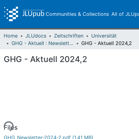
Communities & Collections
All of JLUp
Home
JLUdocs
Zeitschriften
Universität
GHG - Aktuell : Newsletter
GHG - Aktuell 2024,2
GHG - Aktuell 2024,2
ing...
Files
GHG_Newsletter-2024-2.pdf
(1.41 MB)