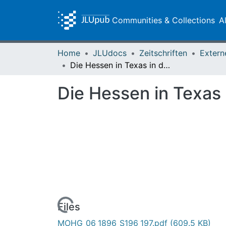
Communities & Collections
A
Home
JLUdocs
Zeitschriften
Extern
Die Hessen in Texas in den vierziger Jahren
Die Hessen in Texas 
Loading...
Files
MOHG_06_1896_S196_197.pdf
(609.5 KB)