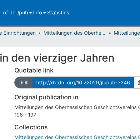
ll of JLUpub
Info
Statistics
e Einrichtungen
Mitteilungen des Oberhessischen Geschichtsvereins Gießen
in den vierziger Jahren
Quotable link
DOI:
http://dx.doi.org/10.22029/jlupub-3246
Original publication in
Mitteilungen des Oberhessischen Geschichtsvereins 
196 - 197
Collections
Mitteilungen des Oberhessischen Geschichtsvereins 