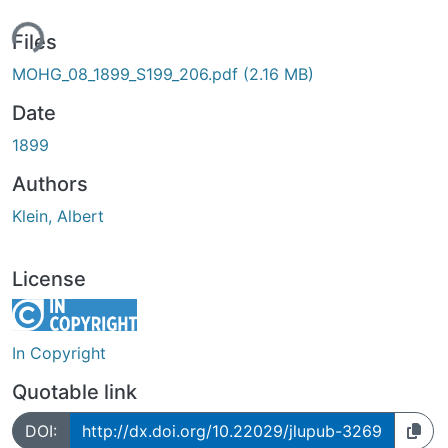
ding...
Files
MOHG_08_1899_S199_206.pdf
(2.16 MB)
Date
1899
Authors
Klein, Albert
License
In Copyright
Quotable link
DOI:
http://dx.doi.org/10.22029/jlupub-3269