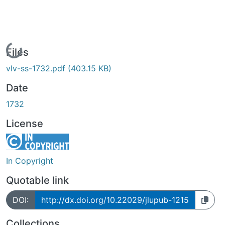
Loading...
Files
vlv-ss-1732.pdf
(403.15 KB)
Date
1732
License
In Copyright
Quotable link
DOI:
http://dx.doi.org/10.22029/jlupub-1215
Collections