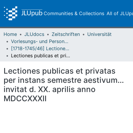
Communities & Collections
All of JLUp
Home
JLUdocs
Zeitschriften
Universität
Vorlesungs- und Personalverzeichnis / Justus-Liebig-Universität Gießen
[1718-1745/46] Lectiones publicas et privatas / Lectiones aestivas/hibernas / Academia Ludoviciana
Lectiones publicas et privatas per instans semestre aestivum... invitat d. XX. aprilis anno MDCCXXXII
Lectiones publicas et privatas
per instans semestre aestivum...
invitat d. XX. aprilis anno
MDCCXXXII