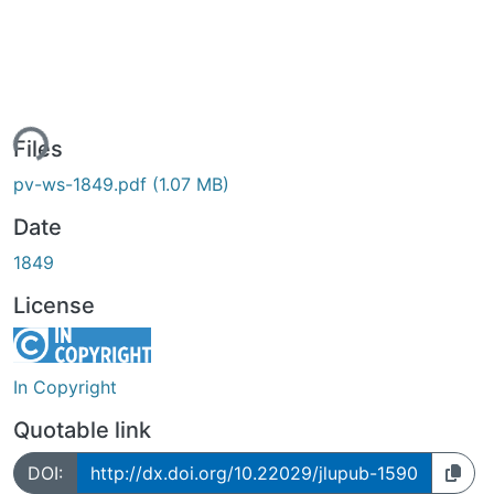
ding...
Files
pv-ws-1849.pdf
(1.07 MB)
Date
1849
License
In Copyright
Quotable link
DOI:
http://dx.doi.org/10.22029/jlupub-1590