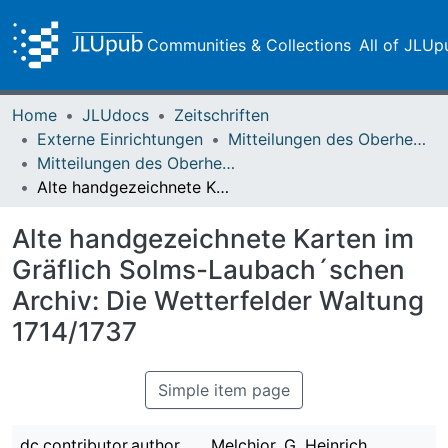
Communities & Collections
All of JLUp
Home
JLUdocs
Zeitschriften
Externe Einrichtungen
Mitteilungen des Oberhessischen Geschichtsvereins Gießen
Mitteilungen des Oberhessischen Geschichtsvereins Gießen Vol. 090 (2005)
Alte handgezeichnete Karten im Gräflich Solms-Laubach´schen Archiv: Die Wetterfelder Waltung 1714/1737
Alte handgezeichnete Karten im
Gräflich Solms-Laubach´schen
Archiv: Die Wetterfelder Waltung
1714/1737
Simple item page
dc.contributor.author
Melchior, G. Heinrich