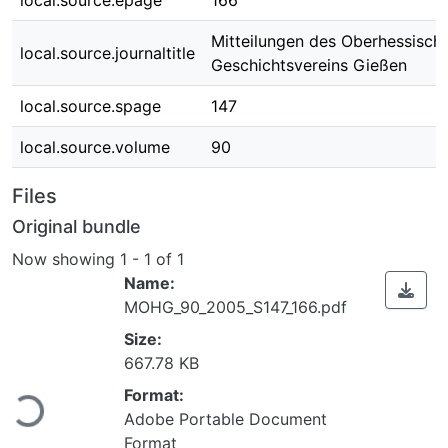
local.source.epage
166
Mitteilungen des Oberhessisch
local.source.journaltitle
Geschichtsvereins Gießen
local.source.spage
147
local.source.volume
90
Files
Original bundle
Now showing
1 - 1 of 1
Name:
MOHG_90_2005_S147_166.pdf
Size:
Loading...
667.78 KB
Format:
Adobe Portable Document
Format