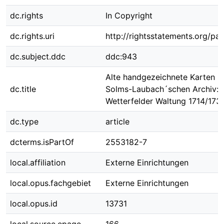
dc.rights
In Copyright
dc.rights.uri
http://rightsstatements.org/pag
dc.subject.ddc
ddc:943
Alte handgezeichnete Karten im
dc.title
Solms-Laubach´schen Archiv: 
Wetterfelder Waltung 1714/173
dc.type
article
dcterms.isPartOf
2553182-7
local.affiliation
Externe Einrichtungen
local.opus.fachgebiet
Externe Einrichtungen
local.opus.id
13731