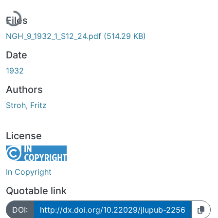
Loading...
Files
NGH_9_1932_1_S12_24.pdf
(514.29 KB)
Date
1932
Authors
Stroh, Fritz
License
In Copyright
Quotable link
DOI:
http://dx.doi.org/10.22029/jlupub-2256