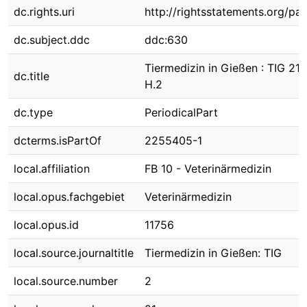
dc.rights.uri
http://rightsstatements.org/pag
dc.subject.ddc
ddc:630
Tiermedizin in Gießen : TIG 21 
dc.title
H.2
dc.type
PeriodicalPart
dcterms.isPartOf
2255405-1
local.affiliation
FB 10 - Veterinärmedizin
local.opus.fachgebiet
Veterinärmedizin
local.opus.id
11756
local.source.journaltitle
Tiermedizin in Gießen: TIG
local.source.number
2