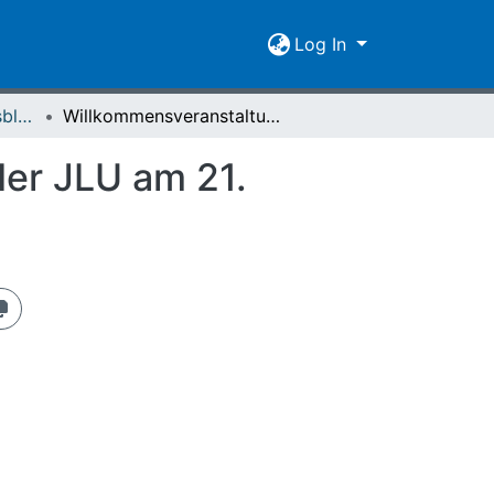
Log In
Giessener Universitätsblätter 50 (2017)
Willkommensveranstaltung für Neuberufene an der JLU am 21. Januar 2016
er JLU am 21.