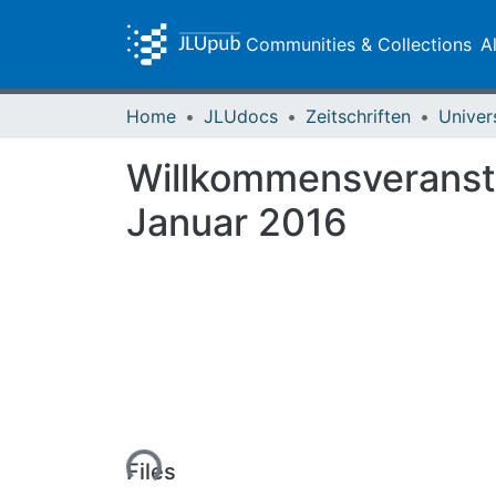
Communities & Collections
A
Home
JLUdocs
Zeitschriften
Univer
Willkommensveransta
Januar 2016
Loading...
Files