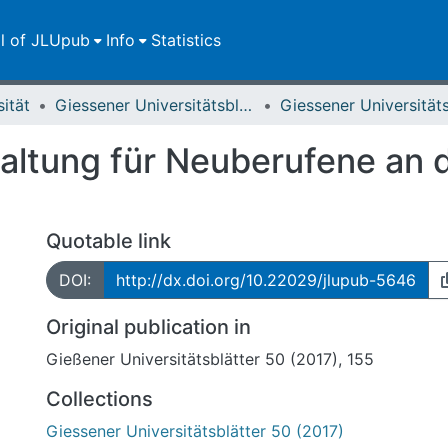
ll of JLUpub
Info
Statistics
sität
Giessener Universitätsblätter
ltung für Neuberufene an d
Quotable link
DOI:
http://dx.doi.org/10.22029/jlupub-5646
Original publication in
Gießener Universitätsblätter 50 (2017), 155
Collections
Giessener Universitätsblätter 50 (2017)