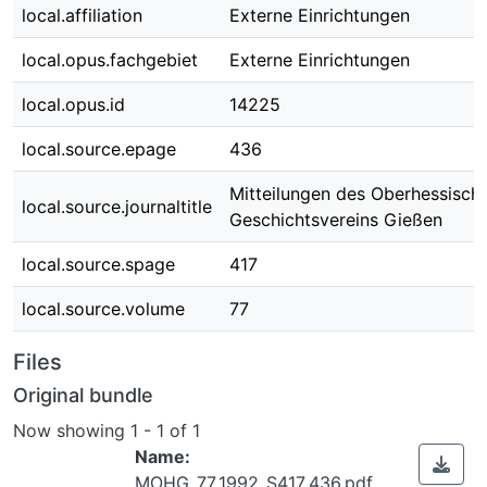
local.affiliation
Externe Einrichtungen
local.opus.fachgebiet
Externe Einrichtungen
local.opus.id
14225
local.source.epage
436
Mitteilungen des Oberhessisch
local.source.journaltitle
Geschichtsvereins Gießen
local.source.spage
417
local.source.volume
77
Files
Original bundle
Now showing
1 - 1 of 1
Name:
MOHG_77_1992_S417_436.pdf