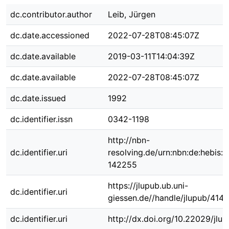
dc.contributor.author
Leib, Jürgen
dc.date.accessioned
2022-07-28T08:45:07Z
dc.date.available
2019-03-11T14:04:39Z
dc.date.available
2022-07-28T08:45:07Z
dc.date.issued
1992
dc.identifier.issn
0342-1198
http://nbn-
dc.identifier.uri
resolving.de/urn:nbn:de:hebis:
142255
https://jlupub.ub.uni-
dc.identifier.uri
giessen.de//handle/jlupub/4149
dc.identifier.uri
http://dx.doi.org/10.22029/jlu