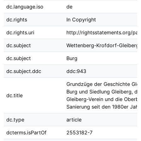
dc.language.iso
de
dc.rights
In Copyright
dc.rights.uri
http://rightsstatements.org/pag
dc.subject
Wettenberg-Krofdorf-Gleiberg
dc.subject
Burg
dc.subject.ddc
ddc:943
Grundzüge der Geschichte Glei
Burg und Siedlung Gleiberg, de
dc.title
Gleiberg-Verein und die Oberb
Sanierung seit den 1980er Jah
dc.type
article
dcterms.isPartOf
2553182-7