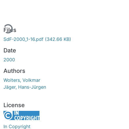
ing...
Files
SdF-2000_1-16.pdf
(342.66 KB)
Date
2000
Authors
Wolters, Volkmar
Jäger, Hans-Jürgen
License
In Copyright