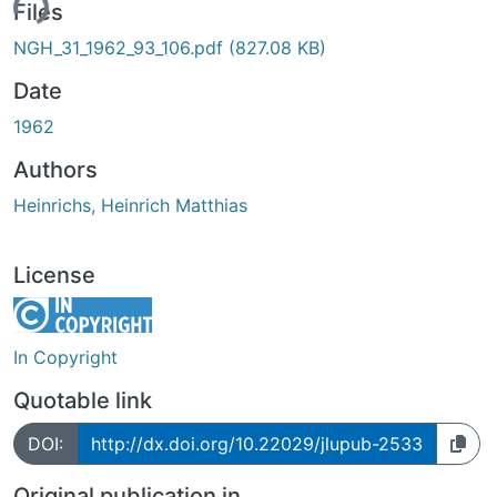
ding...
Files
NGH_31_1962_93_106.pdf
(827.08 KB)
Date
1962
Authors
Heinrichs, Heinrich Matthias
License
In Copyright
Quotable link
DOI:
http://dx.doi.org/10.22029/jlupub-2533
Original publication in