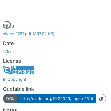
ding...
Files
vlv-ss-1787.pdf
(397.02 KB)
Date
1787
License
In Copyright
Quotable link
DOI:
http://dx.doi.org/10.22029/jlupub-1314
Notes