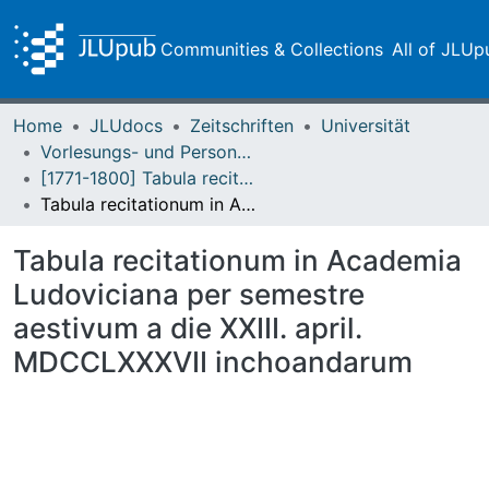
Communities & Collections
All of JLUp
Home
JLUdocs
Zeitschriften
Universität
Vorlesungs- und Personalverzeichnis / Justus-Liebig-Universität Gießen
[1771-1800] Tabula recitationum / Academia Ludoviciana
Tabula recitationum in Academia Ludoviciana per semestre aestivum a die XXIII. april. MDCCLXXXVII inchoandarum
Tabula recitationum in Academia
Ludoviciana per semestre
aestivum a die XXIII. april.
MDCCLXXXVII inchoandarum