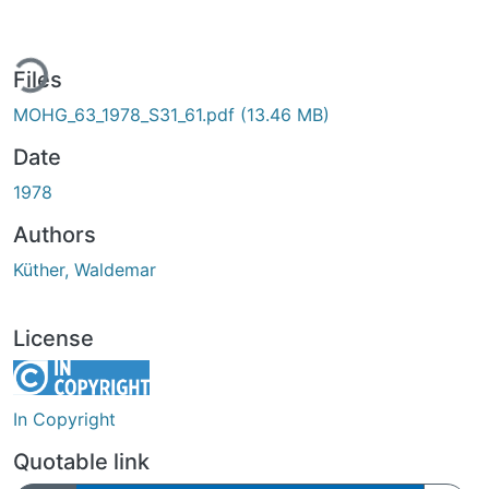
ing...
Files
MOHG_63_1978_S31_61.pdf
(13.46 MB)
Date
1978
Authors
Küther, Waldemar
License
In Copyright
Quotable link