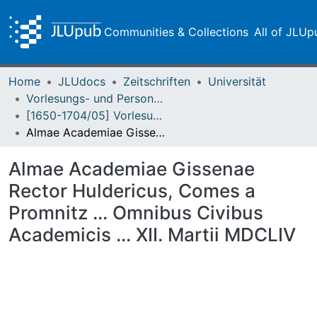
Communities & Collections
All of JLUp
Home
JLUdocs
Zeitschriften
Universität
Vorlesungs- und Personalverzeichnis / Justus-Liebig-Universität Gießen
[1650-1704/05] Vorlesungsverzeichnis - Einblattdrucke / Academia Gissena
Almae Academiae Gissenae Rector Huldericus, Comes a Promnitz ... Omnibus Civibus Academicis ... XII. Martii MDCLIV
Almae Academiae Gissenae
Rector Huldericus, Comes a
Promnitz ... Omnibus Civibus
Academicis ... XII. Martii MDCLIV