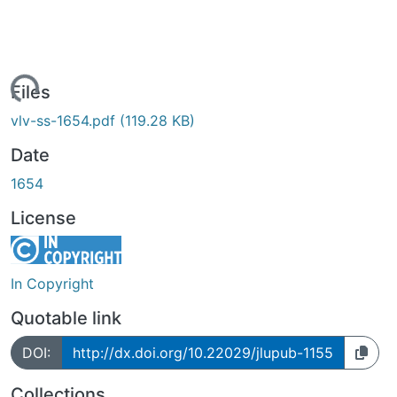
Loading...
Files
vlv-ss-1654.pdf
(119.28 KB)
Date
1654
License
In Copyright
Quotable link
DOI:
http://dx.doi.org/10.22029/jlupub-1155
Collections