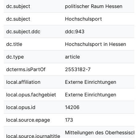
dc.subject
politischer Raum Hessen
dc.subject
Hochschulsport
dc.subject.ddc
ddc:943
dc.title
Hochschulsport in Hessen
dc.type
article
dcterms.isPartOf
2553182-7
local.affiliation
Externe Einrichtungen
local.opus.fachgebiet
Externe Einrichtungen
local.opus.id
14206
local.source.epage
173
Mitteilungen des Oberhessisch
local.source.journaltitle