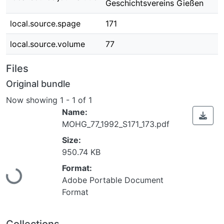
Geschichtsvereins Gießen
local.source.spage
171
local.source.volume
77
Files
Original bundle
Now showing
1 - 1 of 1
Name:
MOHG_77_1992_S171_173.pdf
Size:
950.74 KB
Loading...
Format:
Adobe Portable Document
Format
Collections