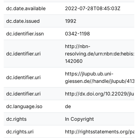
dc.date.available
2022-07-28T08:45:03Z
dc.date.issued
1992
dc.identifier.issn
0342-1198
http://nbn-
dc.identifier.uri
resolving.de/urn:nbn:de:hebis:
142060
https://jlupub.ub.uni-
dc.identifier.uri
giessen.de//handle/jlupub/4138
dc.identifier.uri
http://dx.doi.org/10.22029/jlu
dc.language.iso
de
dc.rights
In Copyright
dc.rights.uri
http://rightsstatements.org/pag