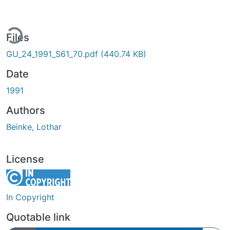
ding...
Files
GU_24_1991_S61_70.pdf
(440.74 KB)
Date
1991
Authors
Beinke, Lothar
License
In Copyright
Quotable link