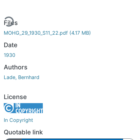
ing...
Files
MOHG_29_1930_S11_22.pdf
(4.17 MB)
Date
1930
Authors
Lade, Bernhard
License
In Copyright
Quotable link