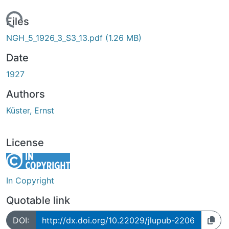
Loading...
Files
NGH_5_1926_3_S3_13.pdf
(1.26 MB)
Date
1927
Authors
Küster, Ernst
License
In Copyright
Quotable link
DOI:
http://dx.doi.org/10.22029/jlupub-2206