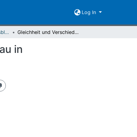
Log In
Giessener Universitätsblätter 17 (1984) Heft 2
Gleichheit und Verschiedenheit von Mann und Frau in philosophischer Perspektive
au in