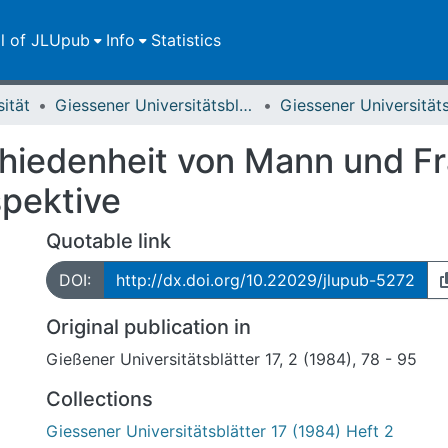
ll of JLUpub
Info
Statistics
sität
Giessener Universitätsblätter
chiedenheit von Mann und Fr
spektive
Quotable link
DOI:
http://dx.doi.org/10.22029/jlupub-5272
Original publication in
Gießener Universitätsblätter 17, 2 (1984), 78 - 95
Collections
Giessener Universitätsblätter 17 (1984) Heft 2