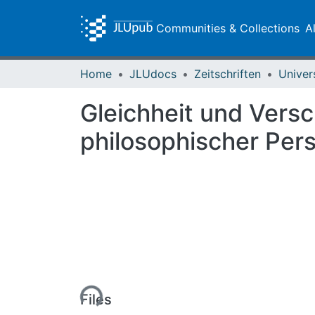
Communities & Collections
A
Home
JLUdocs
Zeitschriften
Univer
Gleichheit und Vers
philosophischer Per
Loading...
Files