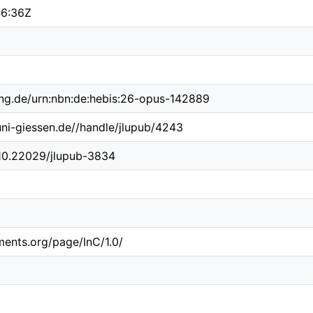
6:36Z
ing.de/urn:nbn:de:hebis:26-opus-142889
.uni-giessen.de//handle/jlupub/4243
/10.22029/jlupub-3834
ements.org/page/InC/1.0/