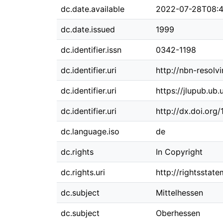
dc.date.available
2022-07-28T08:4
dc.date.issued
1999
dc.identifier.issn
0342-1198
dc.identifier.uri
http://nbn-resolv
dc.identifier.uri
https://jlupub.ub
dc.identifier.uri
http://dx.doi.org
dc.language.iso
de
dc.rights
In Copyright
dc.rights.uri
http://rightsstat
dc.subject
Mittelhessen
dc.subject
Oberhessen