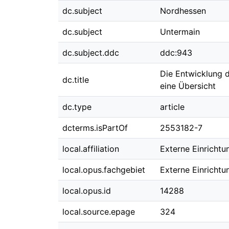
dc.subject
Nordhessen
dc.subject
Untermain
dc.subject.ddc
ddc:943
Die Entwicklung 
dc.title
eine Übersicht
dc.type
article
dcterms.isPartOf
2553182-7
local.affiliation
Externe Einrichtu
local.opus.fachgebiet
Externe Einrichtu
local.opus.id
14288
local.source.epage
324