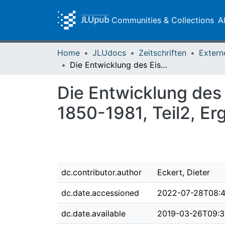
Communities & Collections
A
Home
JLUdocs
Zeitschriften
Extern
Die Entwicklung des Eisenbahnnetzes in der Provinz Oberhessen 1850-1981, Teil2, Ergänzungen 1982-1998 : eine Übersicht
Die Entwicklung des
1850-1981, Teil2, E
dc.contributor.author
Eckert, Dieter
dc.date.accessioned
2022-07-28T08:4
dc.date.available
2019-03-26T09:3