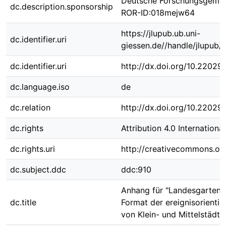
Deutsche Forschungsgemei
dc.description.sponsorship
ROR-ID:018mejw64
https://jlupub.ub.uni-
dc.identifier.uri
giessen.de//handle/jlupub/
dc.identifier.uri
http://dx.doi.org/10.22029
dc.language.iso
de
dc.relation
http://dx.doi.org/10.22029
dc.rights
Attribution 4.0 International
dc.rights.uri
http://creativecommons.org
dc.subject.ddc
ddc:910
Anhang für "Landesgartens
dc.title
Format der ereignisorienti
von Klein- und Mittelstädte