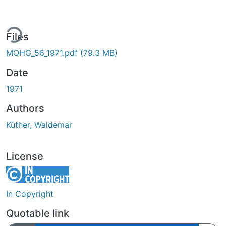
ing...
Files
MOHG_56_1971.pdf
(79.3 MB)
Date
1971
Authors
Küther, Waldemar
License
In Copyright
Quotable link