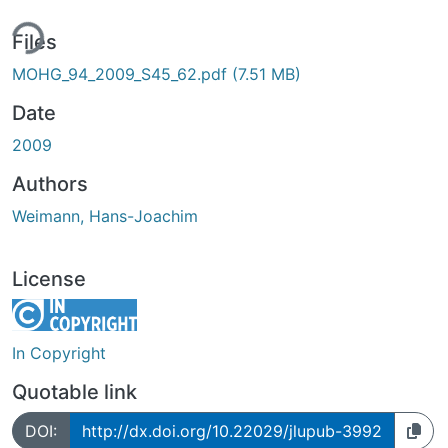
ing...
Files
MOHG_94_2009_S45_62.pdf
(7.51 MB)
Date
2009
Authors
Weimann, Hans-Joachim
License
In Copyright
Quotable link
DOI:
http://dx.doi.org/10.22029/jlupub-3992