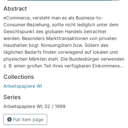
Abstract
eCommerce, versteht man es als Business-to-
Consumer-Beziehung, sollte nicht lediglich unter dem
Gesichtspunkt des globalen Handels betrachtet
werden. Besonders Markttransaktionen von privaten
Haushalten bzgl. Konsumgütern bzw. Gütern des
täglichen Bedarfs finden vorwiegend auf lokalen und
physischen Märkten statt. Die Bundesbürger verwenden
z. B. einen großen Teil ihres verfügbaren Einkommens
zum Kauf von Lebensmitteln oder Kleidung, die sie in
Collections
Kaufhäusern, Supermärkten oder im selbständigen
Arbeitspapiere WI
Einzelhandel erwerben. Warum sollte es nicht auch
sinnvoll sein, den Vertrieb von Gütern und
Series
Dienstleistungen auf lokalen Märkten durch den
Arbeitspapiere WI; 02 / 1999
Absatzkanal 'eCommerce' speziell zu unterstützen?
Dieser Frage soll in dem vorliegenden Arbeitspapier
Full item page
nachgegangen werden. Die Abgrenzung von lokalen
und globalen Märkten und somit auch von lokalem und