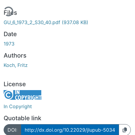
ing...
Files
GU_6_1973_2_S30_40.pdf
(937.08 KB)
Date
1973
Authors
Koch, Fritz
License
In Copyright
Quotable link
DOI:
http://dx.doi.org/10.22029/jlupub-5034