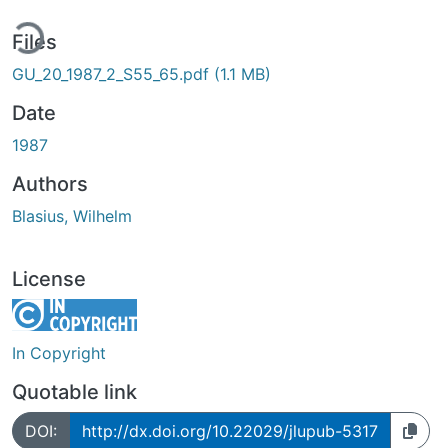
ing...
Files
GU_20_1987_2_S55_65.pdf
(1.1 MB)
Date
1987
Authors
Blasius, Wilhelm
License
In Copyright
Quotable link
DOI:
http://dx.doi.org/10.22029/jlupub-5317