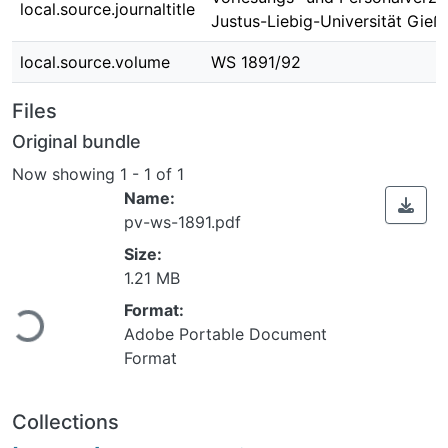
local.source.journaltitle
Justus-Liebig-Universität Gieß
local.source.volume
WS 1891/92
Files
Original bundle
Now showing
1 - 1 of 1
Name:
pv-ws-1891.pdf
Size:
Loading...
1.21 MB
Format:
Adobe Portable Document
Format
Collections