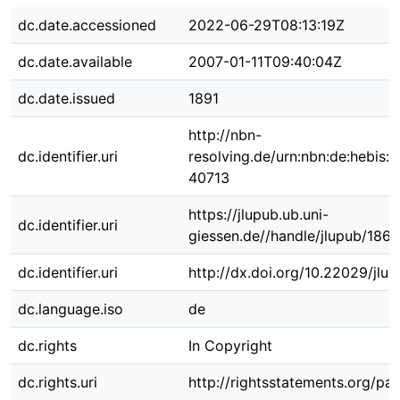
dc.date.accessioned
2022-06-29T08:13:19Z
dc.date.available
2007-01-11T09:40:04Z
dc.date.issued
1891
http://nbn-
dc.identifier.uri
resolving.de/urn:nbn:de:hebis:
40713
https://jlupub.ub.uni-
dc.identifier.uri
giessen.de//handle/jlupub/1865
dc.identifier.uri
http://dx.doi.org/10.22029/jlu
dc.language.iso
de
dc.rights
In Copyright
dc.rights.uri
http://rightsstatements.org/pag