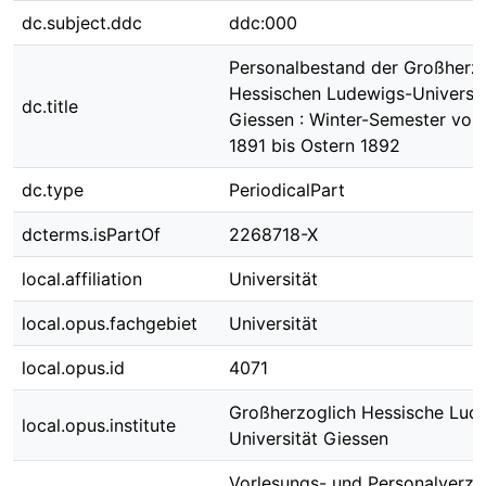
dc.subject.ddc
ddc:000
Personalbestand der Großherz
Hessischen Ludewigs-Universit
dc.title
Giessen : Winter-Semester von
1891 bis Ostern 1892
dc.type
PeriodicalPart
dcterms.isPartOf
2268718-X
local.affiliation
Universität
local.opus.fachgebiet
Universität
local.opus.id
4071
Großherzoglich Hessische Lud
local.opus.institute
Universität Giessen
Vorlesungs- und Personalverzei