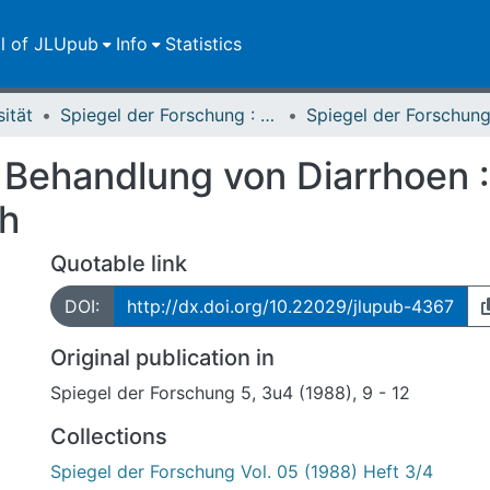
ll of JLUpub
Info
Statistics
sität
Spiegel der Forschung : Wissenschaftsmagazin
 Behandlung von Diarrhoen :
ch
Quotable link
DOI:
http://dx.doi.org/10.22029/jlupub-4367
Original publication in
Spiegel der Forschung 5, 3u4 (1988), 9 - 12
Collections
Spiegel der Forschung Vol. 05 (1988) Heft 3/4