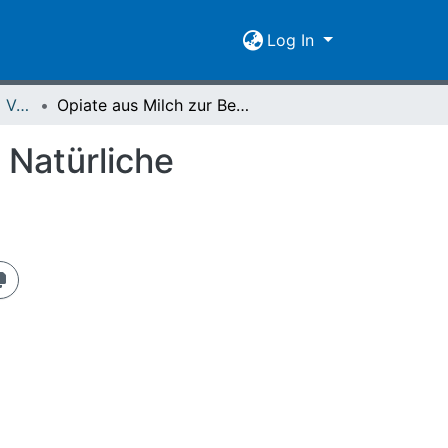
Log In
Spiegel der Forschung Vol. 05 (1988) Heft 3/4
Opiate aus Milch zur Behandlung von Diarrhoen : Natürliche Heilstoffe in der Milch
 Natürliche