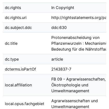
dc.rights
In Copyright
dc.rights.uri
http://rightsstatements.org/pag
dc.subject.ddc
ddc:630
Protonenabscheidung von
dc.title
Pflanzenwurzeln : Mechanismu
Bedeutung für die Nährstoffau
dc.type
article
dcterms.isPartOf
2143837-7
FB 09 - Agrarwissenschaften,
local.affiliation
Ökotrophologie und
Umweltmanagement
Agrarwissenschaften und
local.opus.fachgebiet
Umweltmanagement