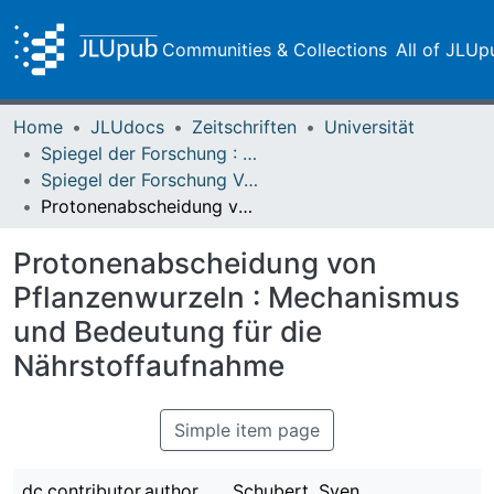
Communities & Collections
All of JLUp
Home
JLUdocs
Zeitschriften
Universität
Spiegel der Forschung : Wissenschaftsmagazin
Spiegel der Forschung Vol. 03 (1986) Heft 3
Protonenabscheidung von Pflanzenwurzeln : Mechanismus und Bedeutung für die Nährstoffaufnahme
Protonenabscheidung von
Pflanzenwurzeln : Mechanismus
und Bedeutung für die
Nährstoffaufnahme
Simple item page
dc.contributor.author
Schubert, Sven