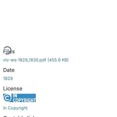
ing...
Files
vlv-ws-1829_1830.pdf
(455.9 KB)
Date
1829
License
In Copyright