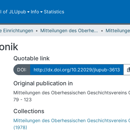
ll of JLUpub
Info
Statistics
e Einrichtungen
Mitteilungen des Oberhessischen Geschichtsvereins Gießen
onik
Quotable link
DOI:
http://dx.doi.org/10.22029/jlupub-3613
Original publication in
Mitteilungen des Oberhessischen Geschichtsvereins 
79 - 123
Collections
Mitteilungen des Oberhessischen Geschichtsvereins 
(1978)