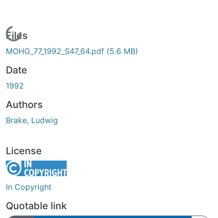
Loading...
Files
MOHG_77_1992_S47_64.pdf
(5.6 MB)
Date
1992
Authors
Brake, Ludwig
License
In Copyright
Quotable link