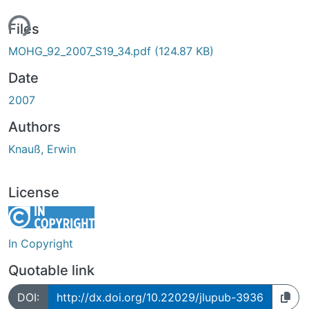
ing...
Files
MOHG_92_2007_S19_34.pdf
(124.87 KB)
Date
2007
Authors
Knauß, Erwin
License
In Copyright
Quotable link
DOI:
http://dx.doi.org/10.22029/jlupub-3936