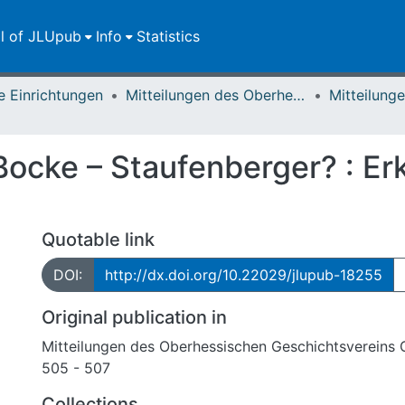
ll of JLUpub
Info
Statistics
e Einrichtungen
Mitteilungen des Oberhessischen Geschichtsvereins Gießen
Bocke – Staufenberger? : Er
Quotable link
DOI:
http://dx.doi.org/10.22029/jlupub-18255
Original publication in
Mitteilungen des Oberhessischen Geschichtsvereins 
505 - 507
Collections