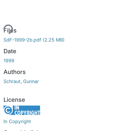
ing...
Files
SdF-1999-2b.pdf
(2.25 MB)
Date
1999
Authors
Schraut, Gunnar
License
In Copyright